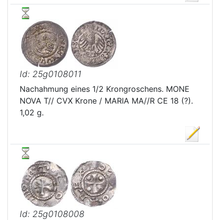
Id: 25g0108011
Nachahmung eines 1/2 Krongroschens. MONE
NOVA T// CVX Krone / MARIA MA//R CE 18 (?).
1,02 g.
Id: 25g0108008